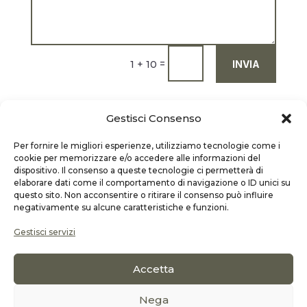
=
1 + 10
INVIA
STUDIO
Gestisci Consenso
📍 Via Pisana 288R, 50143 Firenze (FI)
Per fornire le migliori esperienze, utilizziamo tecnologie come i
📧 ciao@momentidifamiglia.it
cookie per memorizzare e/o accedere alle informazioni del
📞 WhatsApp e telefono: +39 339 544 3676
dispositivo. Il consenso a queste tecnologie ci permetterà di
elaborare dati come il comportamento di navigazione o ID unici su
questo sito. Non acconsentire o ritirare il consenso può influire
ORARIO
negativamente su alcune caratteristiche e funzioni.
Solo su appuntamento
Gestisci servizi
Accetta
Nega