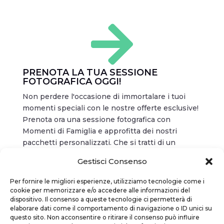

PRENOTA LA TUA SESSIONE
FOTOGRAFICA OGGI!
Non perdere l'occasione di immortalare i tuoi
momenti speciali con le nostre offerte esclusive!
Prenota ora una sessione fotografica con
Momenti di Famiglia e approfitta dei nostri
pacchetti personalizzati. Che si tratti di un
ritratto di famiglia, una sessione Smash the Cake,
Gestisci Consenso
o un servizio fotografico di maternità, il nostro
team è pronto a catturare i tuoi ricordi più
Per fornire le migliori esperienze, utilizziamo tecnologie come i
preziosi. Contattaci per scoprire le promozioni
cookie per memorizzare e/o accedere alle informazioni del
dispositivo. Il consenso a queste tecnologie ci permetterà di
attuali e riservare il tuo appuntamento!
elaborare dati come il comportamento di navigazione o ID unici su
questo sito. Non acconsentire o ritirare il consenso può influire