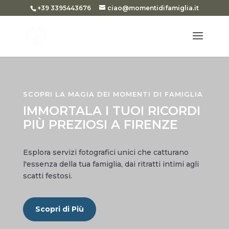
+39 3395443676
ciao@momentidifamiglia.it
SCOPRI LA MAGIA DEI MOMENTI DI FAMIGLIA
IMMORTALA I TUOI RICORDI
PIÙ PREZIOSI A FIRENZE
Esplora servizi fotografici unici che catturano
l'essenza della tua famiglia, dai ritratti intimi agli
scatti festosi.
Scopri di Più